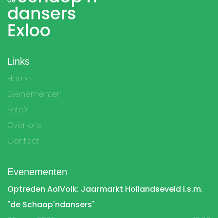
Links
Home
Evenementen
Foto’s
Over ons
Contact
Evenementen
Optreden AolVolk: Jaarmarkt Hollandseveld i.s.m.
"de Schaop'ndansers"