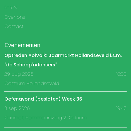
Foto’s
Over ons
Contact
Evenementen
Optreden AolVolk: Jaarmarkt Hollandseveld i.s.m.
"de Schaop'ndansers"
29 aug 2026
10:00
Centrum Hollandseveld
Oefenavond (besloten) Week 36
3 sep 2026
19:45
Klankholt Hammeersweg 21 Odoorn